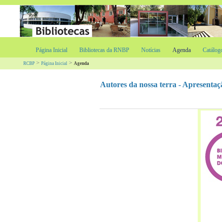
Página Inicial
Bibliotecas da RNBP
Notícias
Agenda
Catálog
>
>
RCBP
Página Inicial
Agenda
Autores da nossa terra - Apresentaç