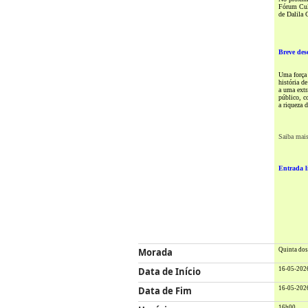
Fórum Cult
de Dalila 
Breve des
Uma força
história d
a uma extr
público, c
a riqueza 
Saiba mai
Entrada l
Morada
Quinta dos
Data de Início
16-05-202
Data de Fim
16-05-202
16h00