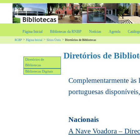
Página Inicial
Bibliotecas da RNBP
Notícias
Agenda
Catálog
>
>
>
RCBP
Página Inicial
Sítios Úteis
Diretórios de Bibliotecas
Diretórios de Biblio
Diretórios de
Bibliotecas
Bibliotecas Digitais
Complementarmente às
portuguesas disponíveis,
Nacionais
A Nave Voadora – Direct