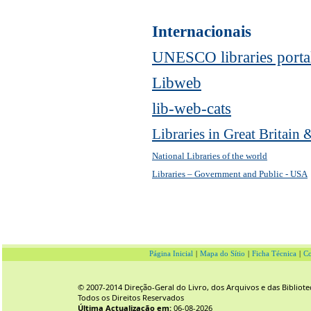
Internacionais
UNESCO libraries porta
Libweb
lib-web-cats
Libraries in Great Britain 
National Libraries of the world
Libraries – Government and Public - USA
Página Inicial
|
Mapa do Sítio
|
Ficha Técnica
|
Co
© 2007-2014 Direção-Geral do Livro, dos Arquivos e das Bibliote
Todos os Direitos Reservados
Última Actualização em:
06-08-2026