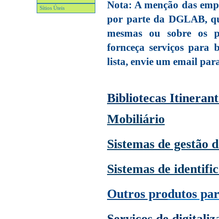
Nota: A menção das empre
Sítios Úteis
por parte da DGLAB, qu
mesmas ou sobre os pr
fornceça serviços para b
lista, envie um email par
Bibliotecas Itinerant
Mobiliário
Sistemas de gestão d
Sistemas de identifi
Outros p
ro
dutos par
S
erviços de digitali