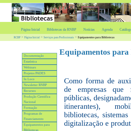
Página Inicial
Bibliotecas da RNBP
Notícias
Agenda
Catálog
>
>
>
RCBP
Página Inicial
Serviços para Profissionais
Equipamentos para Bibliotecas
Equipamentos para 
Documentação
Estatística
Webinars
Projetos PADES
Como forma de auxili
In Loco
Newsletter RNBP
de empresas que f
Recursos
públicas, designadame
Produção Cientifica
Nacional
itinerantes), m
Formação
bibliotecas, sistemas
Programas de
Financiamento
digitalização e produt
Equipamentos para
Bibliotecas