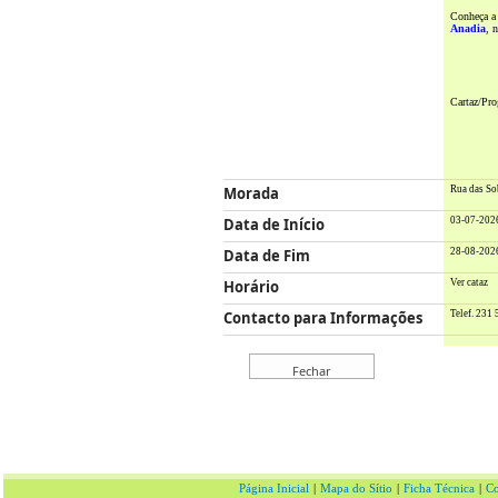
Conheça a
Anadia
, 
Cartaz/Pr
Morada
Rua das So
Data de Início
03-07-202
Data de Fim
28-08-202
Horário
Ver cataz
Contacto para Informações
Telef. 231
Página Inicial
|
Mapa do Sítio
|
Ficha Técnica
|
Co