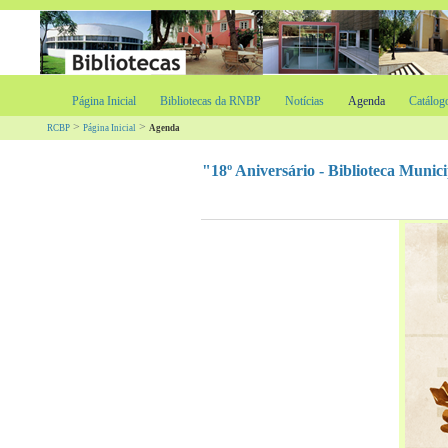
Página Inicial
Bibliotecas da RNBP
Notícias
Agenda
Catálog
>
>
RCBP
Página Inicial
Agenda
"18º Aniversário - Biblioteca Munic