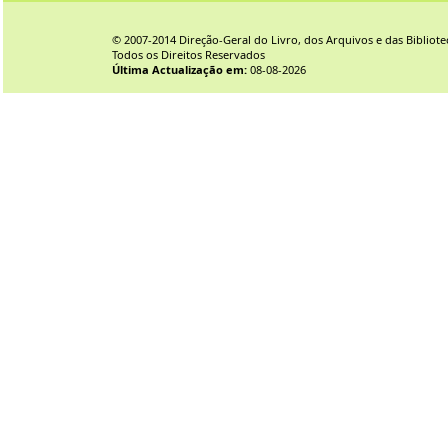
© 2007-2014 Direção-Geral do Livro, dos Arquivos e das Bibliote
Todos os Direitos Reservados
Última Actualização em:
08-08-2026