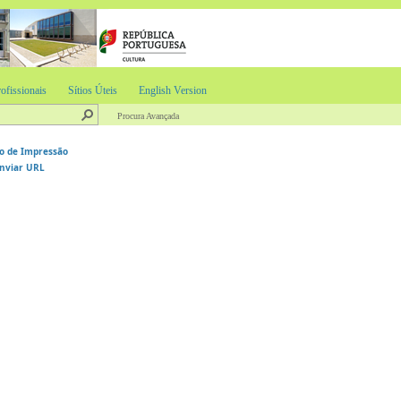
ofissionais
Sítios Úteis
English Version
Procura Avançada
o de Impressão
nviar URL