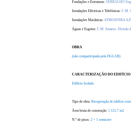
Fundações e Estruturas:
SERRALHO Engen
Instalações Eléctricas e Telefónicas:
C.M. A
Instalações Macânicas:
ATMOSFERA AZUL, 
Águas e Esgotos:
C.M. Amares- Divisão d
OBRA
(não comparticipada pela DGLAB)
CARACTERIZAÇÃO DO EDIFÍCIO
Edifício Isolado
Tipo de obra:
Recuperação de edifício exis
Área bruta de construção:
1 121,7 m2
N.º de pisos:
2 + 1 semicave