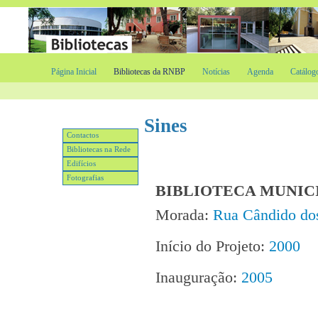
Página Inicial
Bibliotecas da RNBP
Notícias
Agenda
Catálog
Sines
Contactos
Bibliotecas na Rede
Edifícios
Fotografias
BIBLIOTECA MUNICI
Morada:
Rua Cândido do
Início do Projeto:
2000
Inauguração:
2005