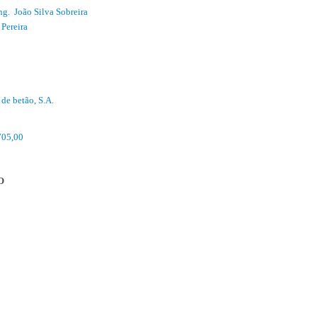
ng. João Silva Sobreira
 Pereira
 de betão, S.A.
0
705,00
O