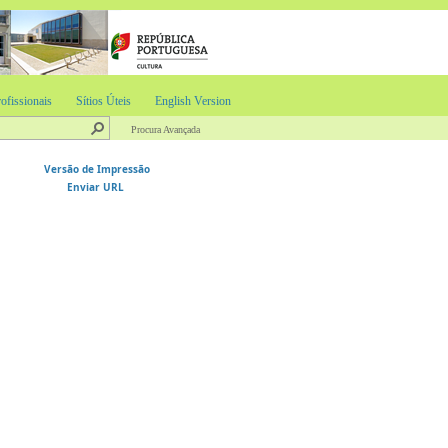
ofissionais
Sítios Úteis
English Version
Procura Avançada
Versão de Impressão
Enviar URL