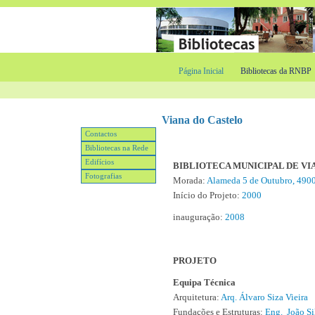
Página Inicial
Bibliotecas da RNBP
Viana do Castelo
Contactos
Bibliotecas na Rede
Edifícios
BIBLIOTECA MUNICIPAL DE VI
Fotografias
Morada:
Alameda 5 de Outubro, 4
Início do Projeto:
2000
inauguração:
2008
PROJETO
Equipa Técnica
Arquitetura:
Arq. Álvaro Siza Vieira
Fundações e Estruturas:
Eng. João Si