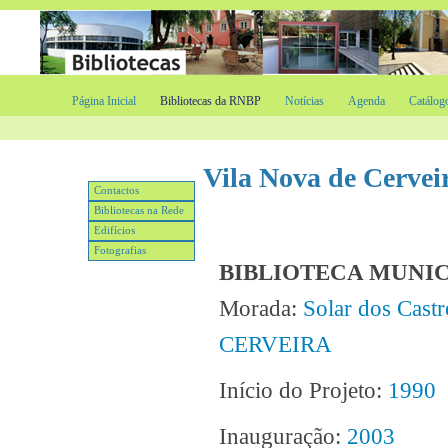
Página Inicial
Bibliotecas da RNBP
Notícias
Agenda
Catálog
Vila Nova de Cervei
Contactos
Bibliotecas na Rede
Edifícios
Fotografias
BIBLIOTECA MUNIC
Morada:
Solar dos Cas
CERVEIRA
Início do Projeto:
1990
Inauguração:
2003