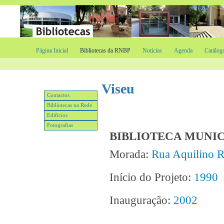
Página Inicial
Bibliotecas da RNBP
Notícias
Agenda
Catálog
Viseu
Contactos
Bibliotecas na Rede
Edifícios
Fotografias
BIBLIOTECA MUNICI
Morada:
Rua Aquilino 
Início do Projeto:
1990
Inauguração:
2002