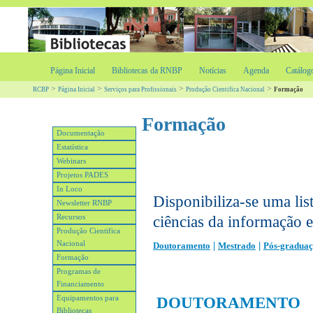
Página Inicial
Bibliotecas da RNBP
Notícias
Agenda
Catálog
>
>
>
>
RCBP
Página Inicial
Serviços para Profissionais
Produção Cientifica Nacional
Formação
Formação
Documentação
Estatística
Webinars
Projetos PADES
In Loco
Disponibiliza-se uma lis
Newsletter RNBP
Recursos
ciências da informação 
Produção Cientifica
Nacional
|
|
Doutoramento
Mestrado
Pós-gradua
Formação
Programas de
Financiamento
Equipamentos para
DOUTORAMENTO
Bibliotecas