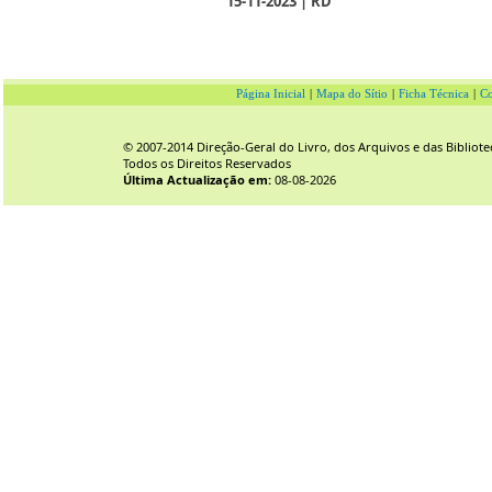
15-11-2023 | RD
Página Inicial
|
Mapa do Sítio
|
Ficha Técnica
|
Co
© 2007-2014 Direção-Geral do Livro, dos Arquivos e das Bibliote
Todos os Direitos Reservados
Última Actualização em:
08-08-2026