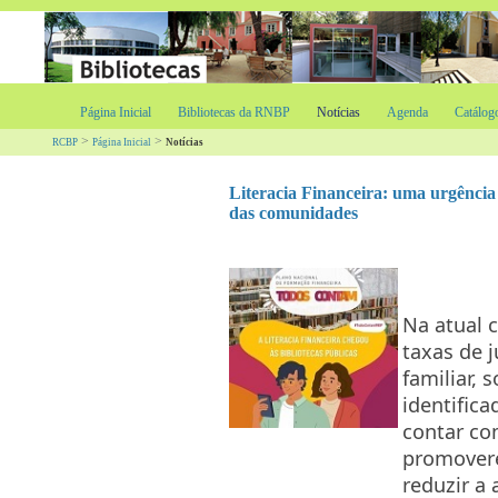
Página Inicial
Bibliotecas da RNBP
Notícias
Agenda
Catálog
>
>
RCBP
Página Inicial
Notícias
Literacia Financeira: uma urgência
das comunidades
Na atual 
taxas de 
familiar, 
identifica
contar co
promovere
reduzir a 