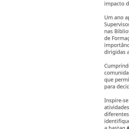
impacto di
Um ano ap
Superviso
nas Bibli
de Formaç
importânc
dirigidas 
Cumprindo
comunidad
que permi
para deci
Inspire-se
atividade
diferentes
identifiq
a hastag