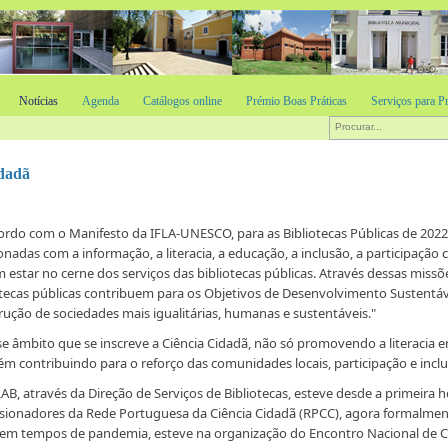
Notícias
Agenda
Catálogos online
Prémio Boas Práticas
Serviços para Pr
idadã
ordo com o Manifesto da IFLA-UNESCO, para as Bibliotecas Públicas de 2022
onadas com a informação, a literacia, a educação, a inclusão, a participação cí
 estar no cerne dos serviços das bibliotecas públicas. Através dessas missõ
otecas públicas contribuem para os Objetivos de Desenvolvimento Sustentáv
rução de sociedades mais igualitárias, humanas e sustentáveis."
se âmbito que se inscreve a Ciência Cidadã, não só promovendo a literacia e
m contribuindo para o reforço das comunidades locais, participação e inclus
AB, através da Direção de Serviços de Bibliotecas, esteve desde a primeira h
sionadores da Rede Portuguesa da Ciência Cidadã (RPCC), agora formalmen
 em tempos de pandemia, esteve na organização do Encontro Nacional de Ci