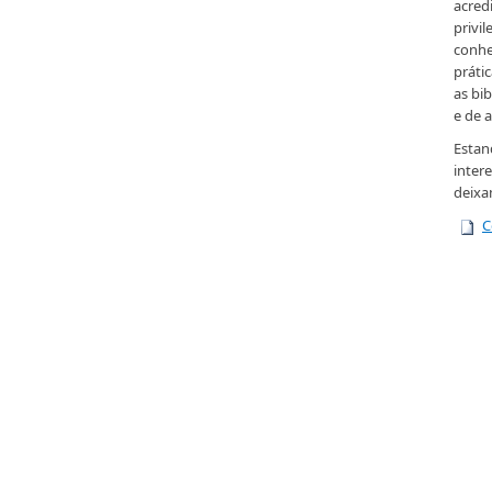
acred
privi
conhe
práti
as bi
e de 
Estan
inter
deixa
C