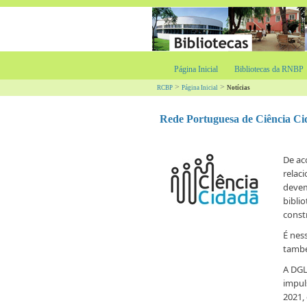
Página Inicial
Bibliotecas da RNBP
>
>
RCBP
Página Inicial
Notícias
Rede Portuguesa de Ciência C
De ac
relaci
devem
bibli
const
É nes
també
A DGL
impul
2021,