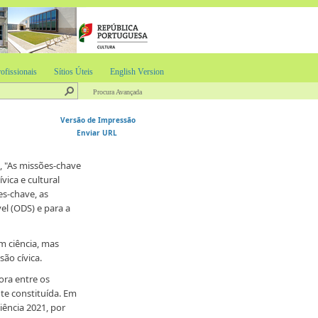
ofissionais
Sítios Úteis
English Version
Procura Avançada
Versão de Impressão
Enviar URL
, "As missões-chave
vica e cultural
es-chave, as
el (ODS) e para a
m ciência, mas
ão cívica.
ora entre os
te constituída. Em
ência 2021, por