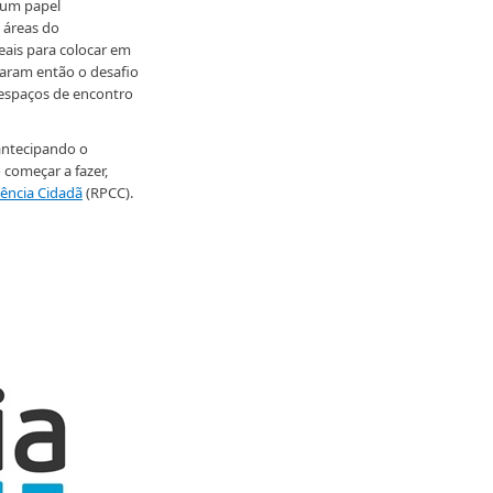
 um papel
 áreas do
eais para colocar em
taram então o desafio
m espaços de encontro
antecipando o
 começar a fazer,
ência Cidadã
(RPCC).