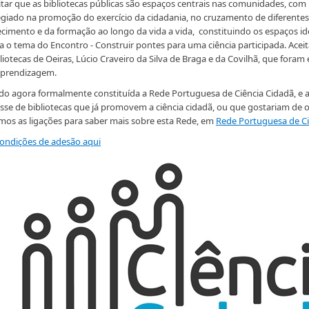
itar que as bibliotecas públicas são espaços centrais nas comunidades, com
legiado na promoção do exercício da cidadania, no cruzamento de diferentes
cimento e da formação ao longo da vida a vida, constituindo os espaços id
ca o tema do Encontro - Construir pontes para uma ciência participada. Acei
bliotecas de Oeiras, Lúcio Craveiro da Silva de Braga e da Covilhã, que fora
aprendizagem.
do agora formalmente constituída a Rede Portuguesa de Ciência Cidadã, e 
esse de bibliotecas que já promovem a ciência cidadã, ou que gostariam de o
mos as ligações para saber mais sobre esta Rede, em
Rede Portuguesa de Ci
ondições de adesão aqui