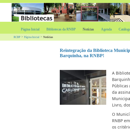
Página Inicial
Bibliotecas da RNBP
Notícias
Agenda
Catálog
>
>
RCBP
Página Inicial
Notícias
Reintegração da Biblioteca Munici
Barquinha, na RNBP!
A Biblio
Barquinh
Públicas
da assin
Municipa
Livro, do
O Municí
RNBP em 2
os crité