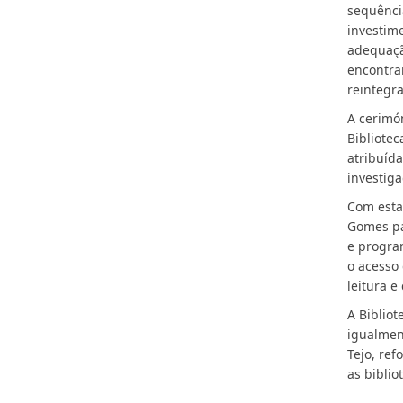
sequênci
investime
adequaçã
encontra
reintegr
A cerimó
Bibliote
atribuída
investiga
Com esta
Gomes pa
e progra
o acesso
leitura 
A Biblio
igualmen
Tejo, ref
as biblio