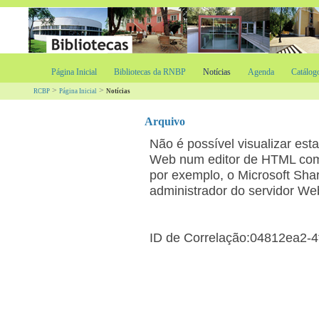
Página Inicial
Bibliotecas da RNBP
Notícias
Agenda
Catálog
>
>
RCBP
Página Inicial
Notícias
Arquivo
Não é possível visualizar es
Web num editor de HTML comp
por exemplo, o Microsoft Shar
administrador do servidor We
ID de Correlação:04812ea2-