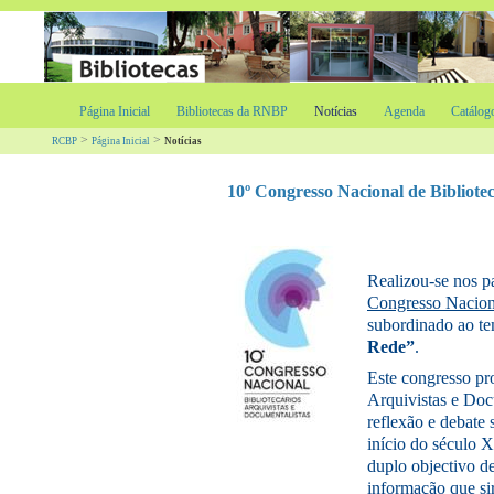
Página Inicial
Bibliotecas da RNBP
Notícias
Agenda
Catálog
>
>
RCBP
Página Inicial
Notícias
10º Congresso Nacional de Bibliotec
Realizou-se nos p
Congresso Nacion
subordinado ao t
Rede”
.
Este congresso pr
Arquivistas e Doc
reflexão e debate 
início do século X
duplo objectivo de
informação que si