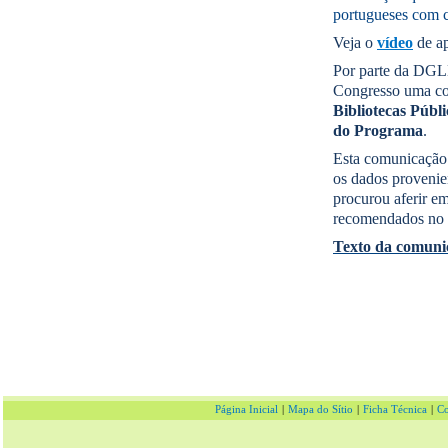
portugueses com c
Veja o
vídeo
de ap
Por parte da DGLB
Congresso uma co
Bibliotecas Públ
do Programa
.
Esta comunicação 
os dados provenie
procurou aferir em
recomendados no
Texto da comuni
Página Inicial
|
Mapa do Sítio
|
Ficha Técnica
|
Co