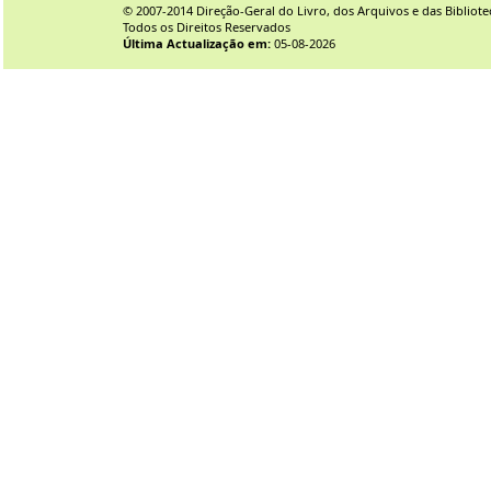
© 2007-2014 Direção-Geral do Livro, dos Arquivos e das Bibliote
Todos os Direitos Reservados
Última Actualização em:
05-08-2026