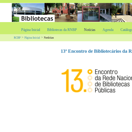
Página Inicial
Bibliotecas da RNBP
Notícias
Agenda
Catálog
>
>
RCBP
Página Inicial
Notícias
13º Encontro de Bibliotecários da R