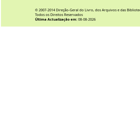
© 2007-2014 Direção-Geral do Livro, dos Arquivos e das Bibliote
Todos os Direitos Reservados
Última Actualização em:
08-08-2026