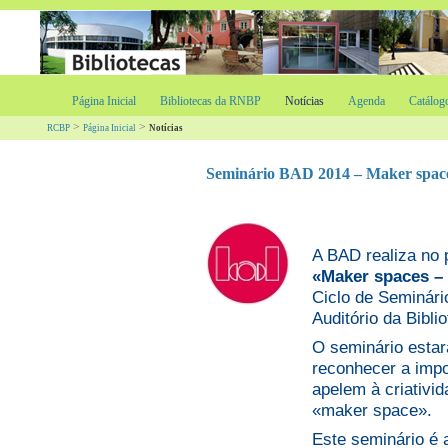
Página Inicial
Bibliotecas da RNBP
Notícias
Agenda
Catálog
>
>
RCBP
Página Inicial
Notícias
Seminário BAD 2014 – Maker spaces:
A BAD realiza no 
«Maker spaces – 
Ciclo de Seminár
Auditório da Bibli
O seminário estar
reconhecer a impo
apelem à criativid
«maker space».
Este seminário é 