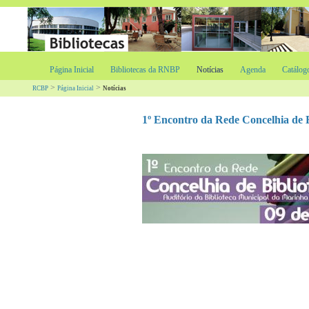
Página Inicial
Bibliotecas da RNBP
Notícias
Agenda
Catálog
>
>
RCBP
Página Inicial
Notícias
1º Encontro da Rede Concelhia de 