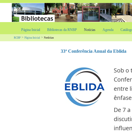
Página Inicial
Bibliotecas da RNBP
Notícias
Agenda
Catálog
>
>
RCBP
Página Inicial
Notícias
33ª Conferência Anual da Eblida
Sob o t
Confer
entre 
ênfase 
De 7 a 
discut
influe