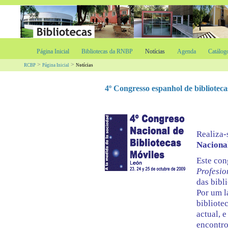
Página Inicial
Bibliotecas da RNBP
Notícias
Agenda
Catálog
>
>
RCBP
Página Inicial
Notícias
4º Congresso espanhol de bibliotecas
Realiza-
Nacional
Este con
Profesio
das bibl
Por um l
bibliote
actual, 
encontro