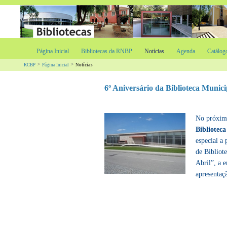
Página Inicial
Bibliotecas da RNBP
Notícias
Agenda
Catálog
>
>
RCBP
Página Inicial
Notícias
6º Aniversário da Biblioteca Munic
No próxim
Bibliotec
especial a
de Bibliot
Abril”, a 
apresentaç