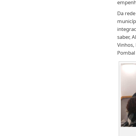
empenho
Da rede
municíp
integrad
saber, A
Vinhos,
Pombal 