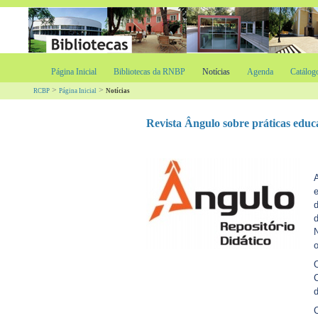
Página Inicial
Bibliotecas da RNBP
Notícias
Agenda
Catálog
>
>
RCBP
Página Inicial
Notícias
Revista Ângulo sobre práticas educa
e
N
o