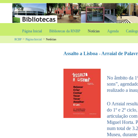
Página Inicial
Bibliotecas da RNBP
Notícias
Agenda
Catálog
>
>
RCBP
Página Inicial
Notícias
Assalto a Lisboa - Arraial de Palav
No âmbito da 1ª
sons”, agendado
realizado a ina
O Arraial resul
do 1º e 2º cicl
articulação com
Miguel Horta. P
num total de 3.2
Museu, durante 