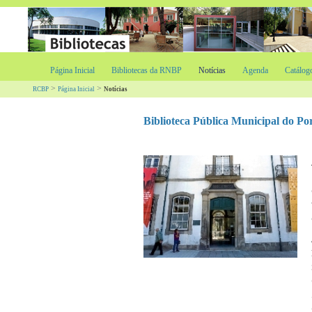
Página Inicial
Bibliotecas da RNBP
Notícias
Agenda
Catálog
>
>
RCBP
Página Inicial
Notícias
Biblioteca Pública Municipal do Po