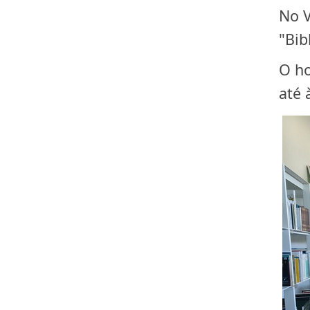
No V
"Bib
O ho
até 