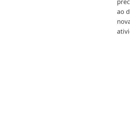
prec
ao d
nova
ativ