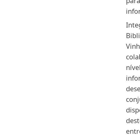
para
info
Inte
Bibl
Vinh
cola
níve
info
dese
conj
disp
dest
entr