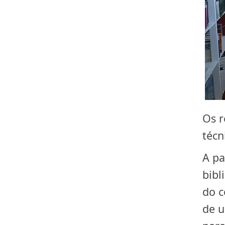
Os r
técn
A pa
bibl
do c
de u