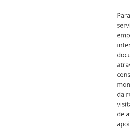
Para
serv
empr
inte
docu
atra
cons
mono
da r
visi
de a
apoi