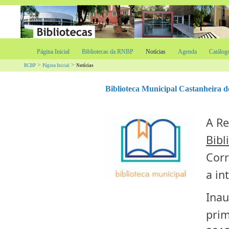
Página Inicial
Bibliotecas da RNBP
Notícias
Agenda
Catálog
>
>
RCBP
Página Inicial
Notícias
Biblioteca Municipal Castanheira 
A Re
Bibl
Corr
a in
Inau
prim