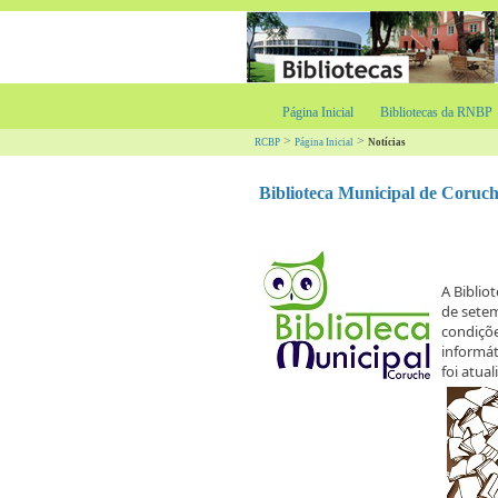
Página Inicial
Bibliotecas da RNBP
>
>
RCBP
Página Inicial
Notícias
Biblioteca Municipal de Coruch
A Biblio
de sete
condiçõ
informát
foi atua