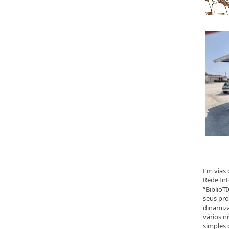
Em vias 
Rede Int
“BiblioT
seus pro
dinamiza
vários n
simples 