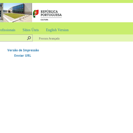
ofissionais
Sítios Úteis
English Version
Procura Avançada
Versão de Impressão
Enviar URL