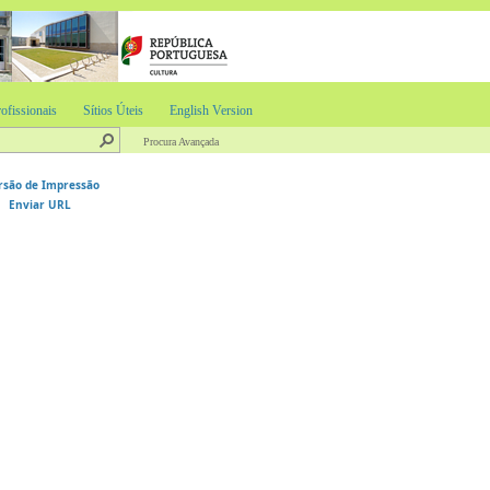
ofissionais
Sítios Úteis
English Version
Procura Avançada
rsão de Impressão
Enviar URL