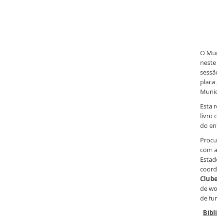
O Mun
neste
sessã
placa
Muni
Esta 
livro
do en
Procu
com a
Estad
coord
Clube
de wo
de fu
Bibl