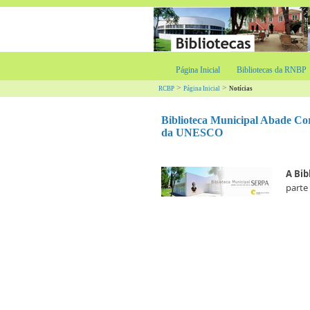
Página Inicial
Bibliotecas da RNBP
>
>
RCBP
Página Inicial
Notícias
Biblioteca Municipal Abade Cor
da UNESCO
A
Bib
parte