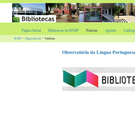
Página Inicial
Bibliotecas da RNBP
Notícias
Agenda
Catálog
>
>
RCBP
Página Inicial
Notícias
Observatório da Língua Portuguesa cr