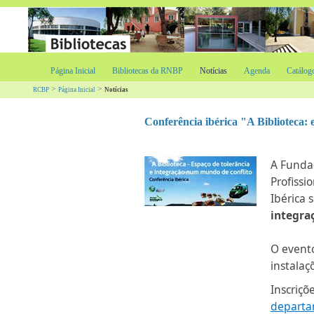
Página Inicial
Bibliotecas da RNBP
Notícias
Agenda
Catálog
>
>
RCBP
Página Inicial
Notícias
Conferência ibérica "A Biblioteca: 
A Funda
Profissi
Ibérica 
integra
O evento
instalaç
Inscriçõ
departa