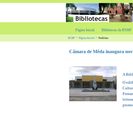
Página Inicial
Bibliotecas da RNBP
>
>
RCBP
Página Inicial
Notícias
Câmara de Mêda inaugura nova
A Bib
O edif
Cultur
Ferna
leitur
promoç