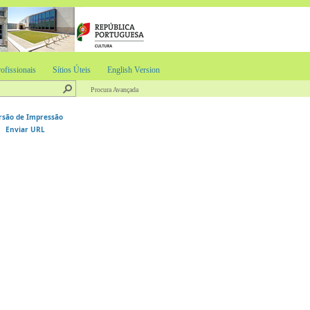
ofissionais
Sítios Úteis
English Version
Procura Avançada
rsão de Impressão
Enviar URL