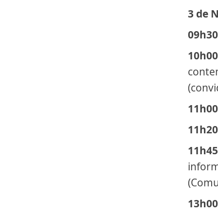
3 de
09h30
10h00
conte
(convi
11h00
11h20
11h45
infor
(Comu
13h00