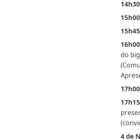
14h30
15h00
15h45
16h00
do big
(Comu
Apres
17h00
17h15
preser
(convi
4 de