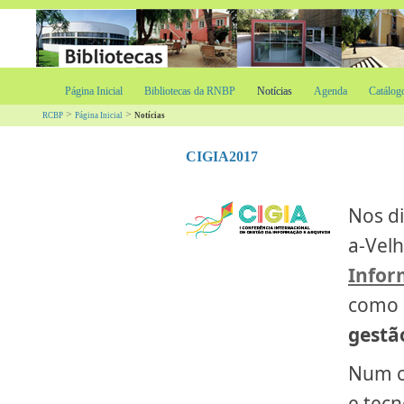
Página Inicial
Bibliotecas da RNBP
Notícias
Agenda
Catálog
>
>
RCBP
Página Inicial
Notícias
CIGIA2017
​Nos d
a-Velh
Infor
como 
gestã
Num co
e tecn