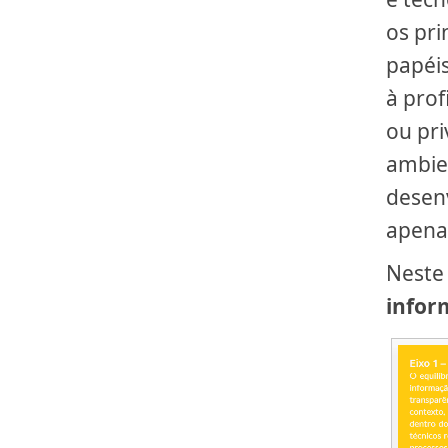
os pri
papéi
à prof
ou pr
ambien
desen
apena
Neste 
infor