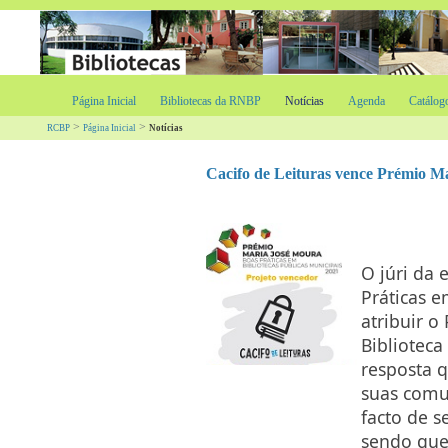
Página Inicial
Bibliotecas da RNBP
Notícias
Agenda
Catálog
>
>
RCBP
Página Inicial
Notícias
Cacifo de Leituras vence Prémio Ma
O júri da
Práticas e
atribuir o
Bibliotec
resposta q
suas comu
facto de s
sendo que 