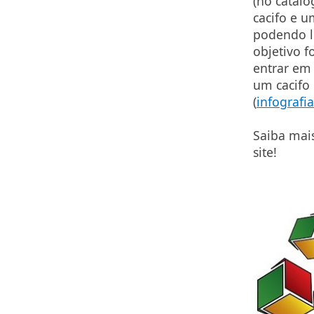
(no catálo
cacifo e u
podendo l
objetivo 
entrar em 
um cacifo 
(
infografia
Saiba mai
site!