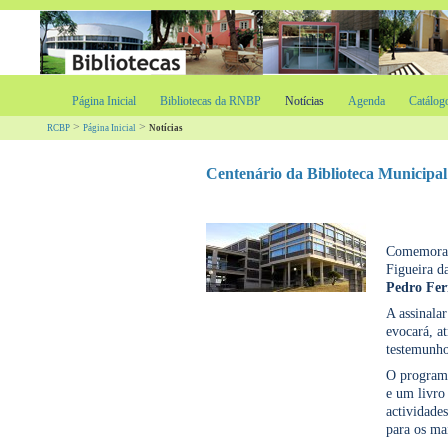
Página Inicial
Bibliotecas da RNBP
Notícias
Agenda
Catálog
>
>
RCBP
Página Inicial
Notícias
Centenário da Biblioteca Municipal
Comemora-s
Figueira d
Pedro Fe
A assinala
evocará, a
testemunhos
O program
e um livro 
actividade
para os ma