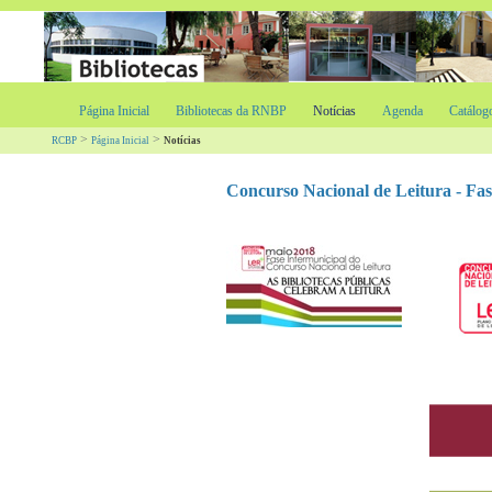
Página Inicial
Bibliotecas da RNBP
Notícias
Agenda
Catálog
>
>
RCBP
Página Inicial
Notícias
Concurso Nacional de Leitura - Fas