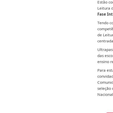
Estão c
Leitura 
Fase In
Tendo co
competên
de Leit
centrada
Ultrapas
das esco
ensino r
Para est
convida
Comunida
seleção 
Nacional