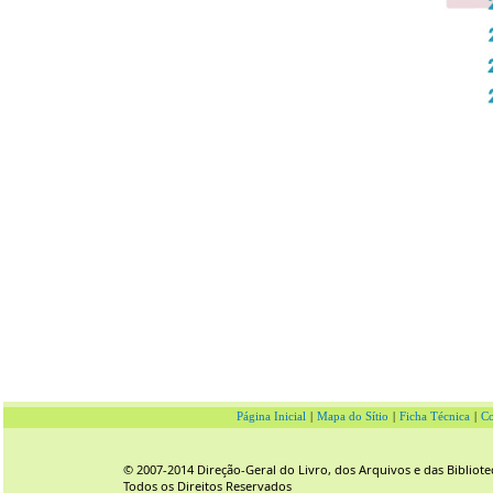
Página Inicial
|
Mapa do Sítio
|
Ficha Técnica
|
Co
© 2007-2014 Direção-Geral do Livro, dos Arquivos e das Bibliote
Todos os Direitos Reservados