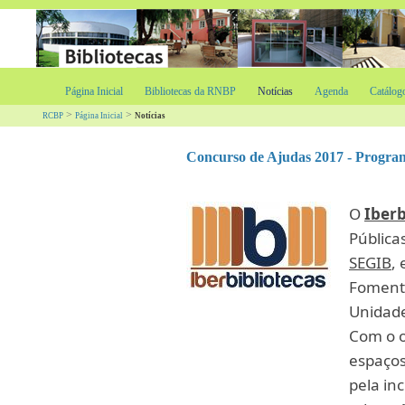
Página Inicial
Bibliotecas da RNBP
Notícias
Agenda
Catálog
>
>
RCBP
Página Inicial
Notícias
Concurso de Ajudas 2017 - Program
O
Iberb
Pública
SEGIB
,
Fomento
Unidade
Com o o
espaços
pela inc