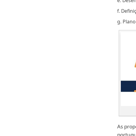
e. Dese
f. Defin
g. Plano
As prop
portugu