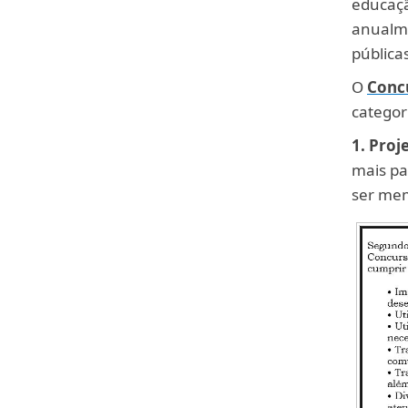
educaçã
anualme
pública
O
Conc
categor
1.
Proj
mais pa
ser mem