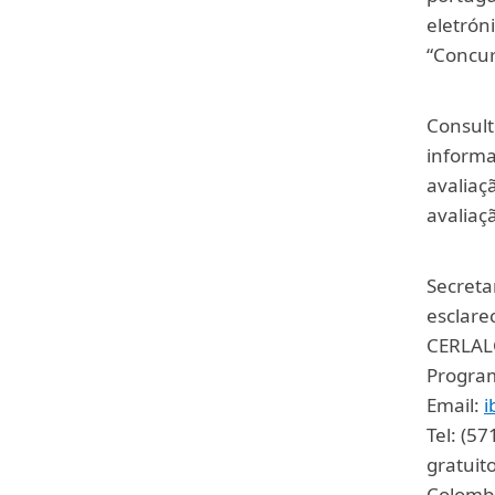
eletrón
“Concur
Consul
informa
avaliaç
avaliaç
Secreta
esclare
CERLAL
Program
Email:
i
Tel: (5
gratuit
Colomb