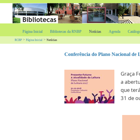
Página Inicial
Bibliotecas da RNBP
Notícias
Agenda
Catálog
>
>
RCBP
Página Inicial
Notícias
Conferência do Plano Nacional de 
​Graça F
a abert
que ter
31 de o