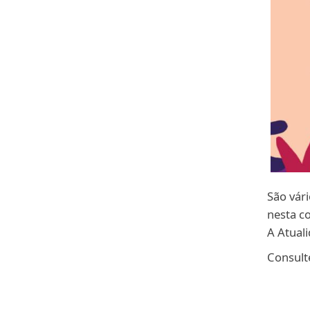
São vár
nesta c
A Atuali
Consult