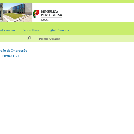
ofissionais
Sítios Úteis
English Version
Procura Avançada
rsão de Impressão
Enviar URL