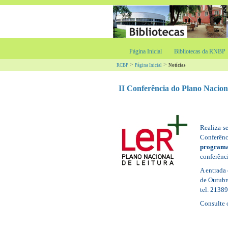
Página Inicial
Bibliotecas da RNBP
>
>
RCBP
Página Inicial
Notícias
II Conferência do Plano Nacion
Realiza-s
Conferênc
programas
conferênci
A entrada 
de Outubr
tel. 2138
Consulte