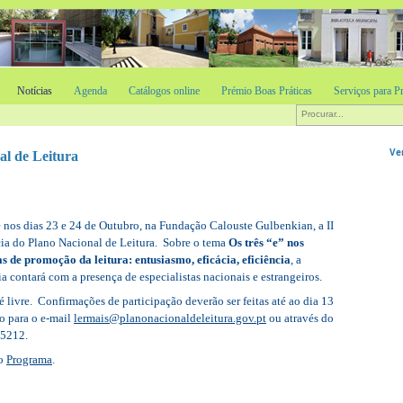
Notícias
Agenda
Catálogos online
Prémio Boas Práticas
Serviços para Pr
Ve
al de Leitura
e nos dias 23 e 24 de Outubro, na Fundação Calouste Gulbenkian, a II
ia do Plano Nacional de Leitura.
Sobre o tema
Os três “e” nos
 de promoção da leitura: entusiasmo, eficácia, eficiência
, a
a contará com a presença de especialistas nacionais e estrangeiros.
é livre.
Confirmações de participação deverão ser feitas até ao dia 13
o para o e-mail
lermais@planonacionaldeleitura.gov.pt
ou através do
95212.
 o
Programa
.