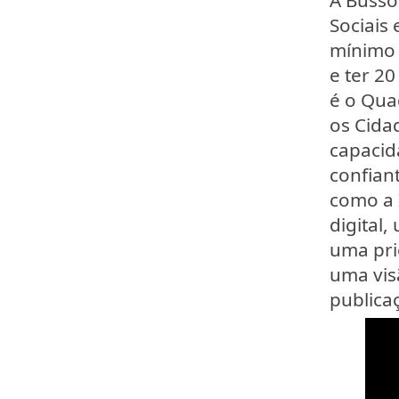
A Bússol
Sociais
mínimo 
e ter 2
é o Qua
os Cida
capacid
confiant
como a 
digital,
uma pri
uma vis
publica