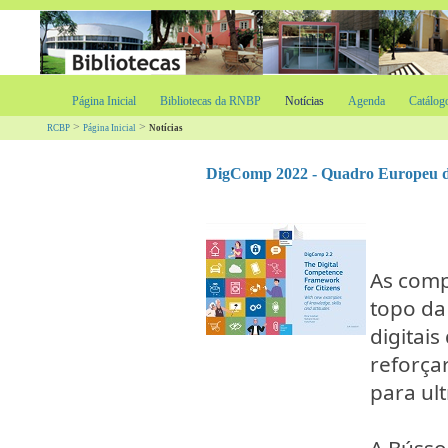
Página Inicial
Bibliotecas da RNBP
Notícias
Agenda
Catálog
>
>
RCBP
Página Inicial
Notícias
DigComp 2022 - Quadro Europeu de
As comp
topo da
digitais
reforça
para ul