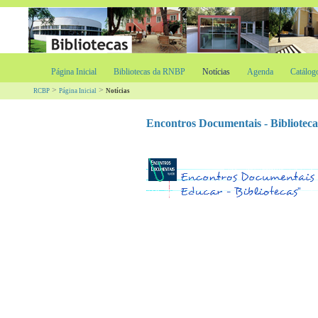
Página Inicial
Bibliotecas da RNBP
Notícias
Agenda
Catálog
>
>
RCBP
Página Inicial
Notícias
Encontros Documentais - Biblioteca