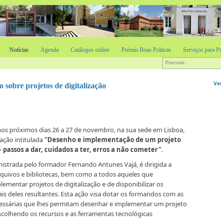
Notícias
Agenda
Catálogos online
Prémio Boas Práticas
Serviços para Pr
Ve
obre projetos de digitalização
 nos próximos dias 26 a 27 de novembro, na sua sede em Lisboa,
ação intitulada
"Desenho e implementação de um projeto
– passos a dar, cuidados a ter, erros a não cometer"
.
nistrada pelo formador Fernando Antunes Vajá, é dirigida a
arquivos e bibliotecas, bem como a todos aqueles que
ementar projetos de digitalização e de disponibilizar os
is deles resultantes. Esta ação visa dotar os formandos com as
essárias que lhes permitam desenhar e implementar um projeto
escolhendo os recursos e as ferramentas tecnológicas