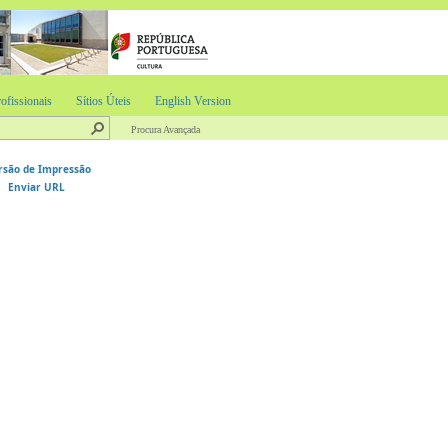
ofissionais
Sítios Úteis
English Version
Procura Avançada
rsão de Impressão
Enviar URL