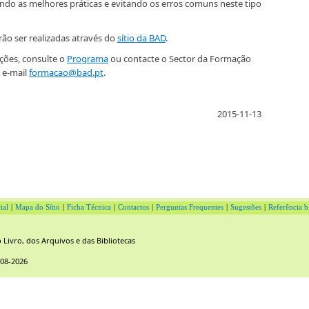
ando as melhores práticas e evitando os erros comuns neste tipo
rão ser realizadas através do
sítio da BAD
.
ções, consulte o
Programa
ou contacte o Sector da Formação
 e-mail
formacao@bad.pt
.
2015-11-13
ial
|
Mapa do Sítio
|
Ficha Técnica
|
Contactos
|
Perguntas Frequentes
|
Sugestões
|
Referência b
Livro, dos Arquivos e das Bibliotecas
-08-2026