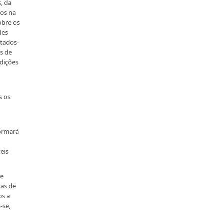
, da
dos na
obre os
des
stados-
s de
dições
s os
ormará
eis
de
cas de
os a
-se,