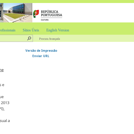
ofissionais
Sítios Úteis
English Version
Procura Avançada
Versão de Impressão
Enviar URL
he
s e
ue
 2013
I),
sual a