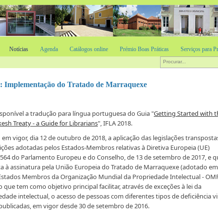
Notícias
Agenda
Catálogos online
Prémio Boas Práticas
Serviços para Pr
ios: Implementação do Tratado de Marraquexe
isponível a tradução para língua portuguesa do Guia "
Getting Started with t
esh Treaty - a Guide for Librarians
", IFLA 2018.
 em vigor, dia 12 de outubro de 2018, a aplicação das legislações transposta
ições adotadas pelos Estados-Membros relativas à Diretiva Europeia (UE)
564 do Parlamento Europeu e do Conselho, de 13 de setembro de 2017, e q
ta à assinatura pela União Europeia do Tratado de Marraquexe (
adotado em
Estados Membros da Organização Mundial da Propriedade Intelectual - OMP
o que tem como objetivo principal facilitar, através de exceções à lei da
edade intelectual, o acesso de pessoas com diferentes tipos de deficiência vi
publicadas, em vigor desde 30 de setembro de 2016.