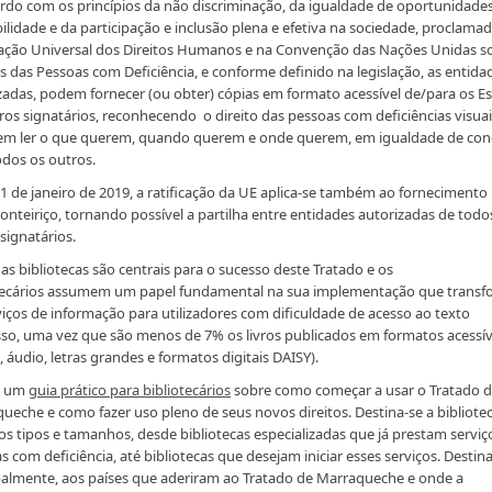
rdo com os princípios da não discriminação, da igualdade de oportunidades
bilidade e da participação e inclusão plena e efetiva na sociedade, proclama
ação Universal dos Direitos Humanos e na Convenção das Nações Unidas s
os das Pessoas com Deficiência, e conforme definido na legislação, as entida
zadas, podem fornecer (ou obter) cópias em formato acessível de/para os E
s signatários, reconhecendo o direito das pessoas com deficiências visuai
m ler o que querem, quando querem e onde querem, em igualdade de con
dos os outros.
1 de janeiro de 2019, a ratificação da UE aplica-se também ao fornecimento
ronteiriço, tornando possível a partilha entre entidades autorizadas de todo
signatários.​
 as bibliotecas são centrais para o sucesso deste Tratado e os
tecários assumem um papel fundamental na sua implementação que transf
viços de informação para utilizadores com dificuldade de acesso ao texto
so, uma vez que são menos de 7% os livros publicados em formatos acessív
e, áudio, letras grandes e formatos digitais DAISY).
é um
guia prático para bibliotecários
sobre como começar a usar o Tratado 
ueche e como fazer uso pleno de seus novos direitos. Destina-se a bibliote
os tipos e tamanhos, desde bibliotecas especializadas que já prestam serviç
s com deficiência, até bibliotecas que desejam iniciar esses serviços. Destina
palmente, aos países que aderiram ao Tratado de Marraqueche e onde a