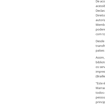
De aco
acessi
Declar
Direit
autori
Membro
podere
com to
Desde 
transf
países 
Assim,
biblio
os ser
impres
(Braill
"Este 
Marraq
todos 
pessoa
princi