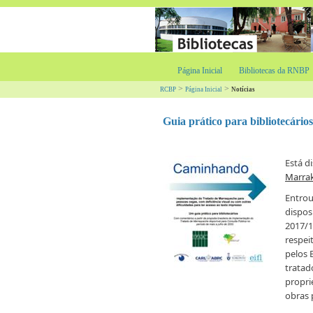
Página Inicial
Bibliotecas da RNBP
>
>
RCBP
Página Inicial
Notícias
Guia prático para bibliotecár
Está d
Marrak
Entrou
dispos
2017/1
respei
pelos 
tratad
propri
obras 