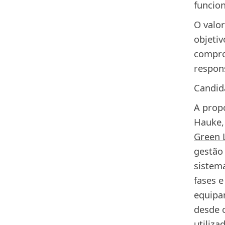
funcio
O valo
objeti
compro
respons
Candid
A propó
Hauke, 
Green 
gestão 
sistema
fases 
equipa
desde 
utiliza