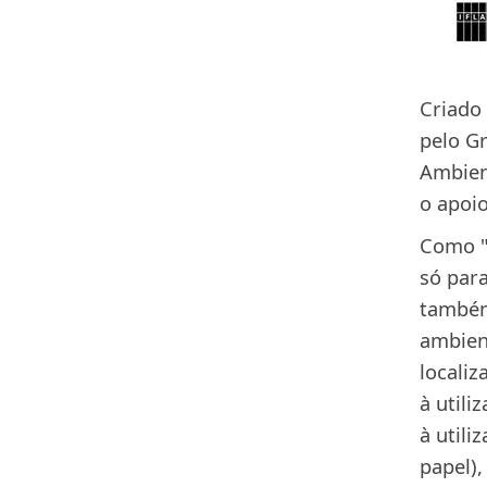
Criado
pelo Gr
Ambient
o apoio
Como "
só par
também
ambient
localiz
à utili
à utili
papel),