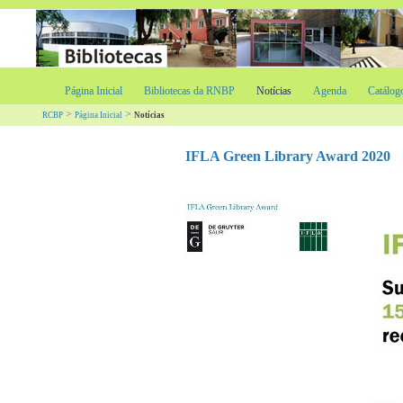
Página Inicial
Bibliotecas da RNBP
Notícias
Agenda
Catálog
>
>
RCBP
Página Inicial
Notícias
IFLA Green Library Award 2020