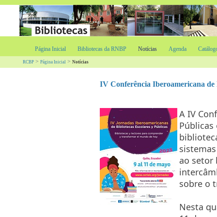
Página Inicial
Bibliotecas da RNBP
Notícias
Agenda
Catálog
>
>
RCBP
Página Inicial
Notícias
IV Conferência Iberoamericana de B
A IV Con
Públicas
bibliote
sistemas 
ao setor 
intercâm
sobre o t
Nesta qua