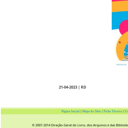
21-04-2023 | RD
Página Inicial
|
Mapa do Sítio
|
Ficha Técnica
|
Co
© 2007-2014 Direção-Geral do Livro, dos Arquivos e das Bibliote