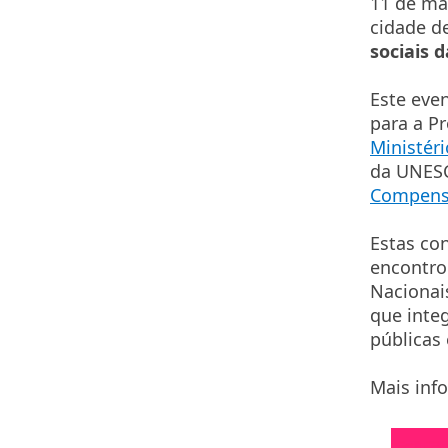
11 de ma
cidade d
sociais 
Este eve
para a P
Ministér
da UNESC
Compens
Estas con
encontro
Nacionais
que integ
públicas 
Mais inf