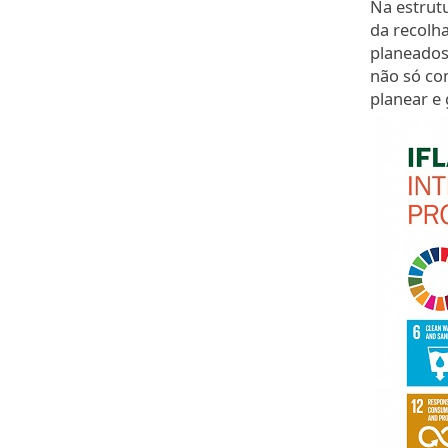
Na estrut
da recolh
planeados 
não só co
planear e 