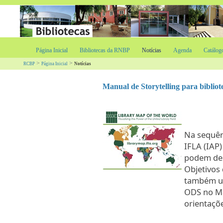
Página Inicial
Bibliotecas da RNBP
Notícias
Agenda
Catálog
>
>
RCBP
Página Inicial
Notícias
Manual de Storytelling para bibliot
Na sequên
IFLA (IAP)
podem des
Objetivos
também 
ODS no Ma
orientaçõe