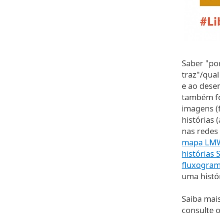
Saber "po
traz"/qua
e ao desen
também fo
imagens (f
histórias
nas redes 
mapa LM
histórias
fluxogra
uma histó
Saiba mai
consulte 