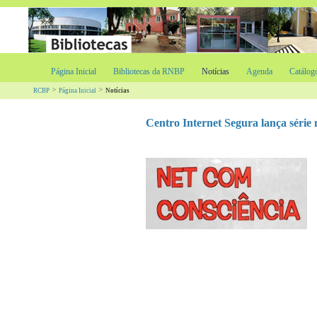
Página Inicial
Bibliotecas da RNBP
Notícias
Agenda
Catálog
>
>
RCBP
Página Inicial
Notícias
Centro Internet Segura lança séri