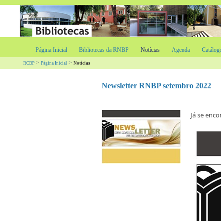
Página Inicial
Bibliotecas da RNBP
Notícias
Agenda
Catálog
>
>
RCBP
Página Inicial
Notícias
Newsletter RNBP setembro 2022
​Já se enc