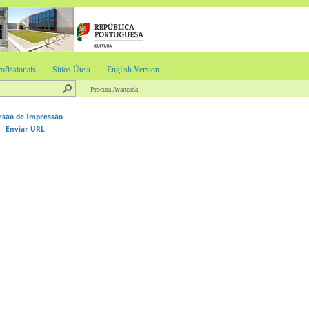
ofissionais
Sítios Úteis
English Version
Procura Avançada
rsão de Impressão
Enviar URL