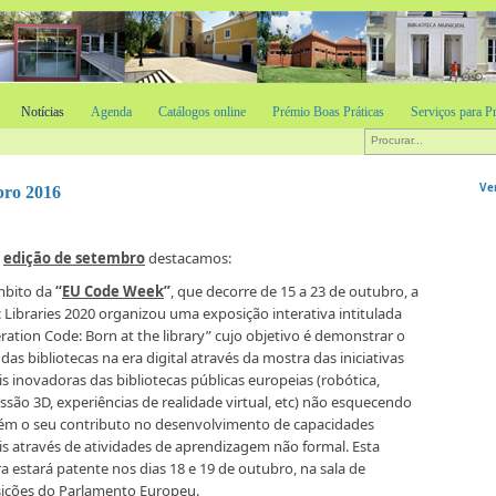
Notícias
Agenda
Catálogos online
Prémio Boas Práticas
Serviços para Pr
Ve
bro 2016
a
edição de setembro
destacamos:
mbito da
“
EU Code Week
”
,
que decorre de 15 a 23 de outubro, a
c Libraries 2020 organizou uma exposição interativa intitulada
ration Code: Born at the library” cujo objetivo é demonstrar o
das bibliotecas na era digital através da mostra das iniciativas
is inovadoras das bibliotecas públicas europeias (robótica,
ssão 3D, experiências de realidade virtual, etc) não esquecendo
m o seu contributo no desenvolvimento de capacidades
ais através de atividades de aprendizagem não formal. Esta
a estará patente nos dias 18 e 19 de outubro, na sala de
ições do Parlamento Europeu.