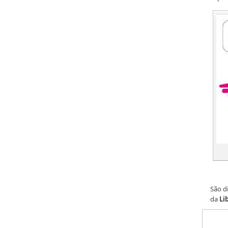
São d
da
Li