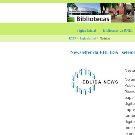
Página Inicial
Bibliotecas da RNBP
>
>
RCBP
Página Inicial
Notícias
Newsletter da EBLIDA - setem
Nest
No â
Publi
“Gene
papel 
digita
impre
també
digit
mostr
expos