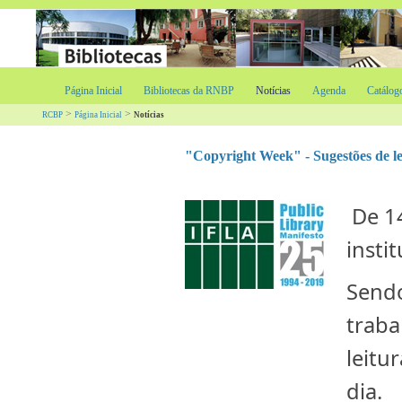
Página Inicial
Bibliotecas da RNBP
Notícias
Agenda
Catálog
>
>
RCBP
Página Inicial
Notícias
"Copyright Week" - Sugestões de l
​ De 
insti
Sendo
traba
leitu
dia.