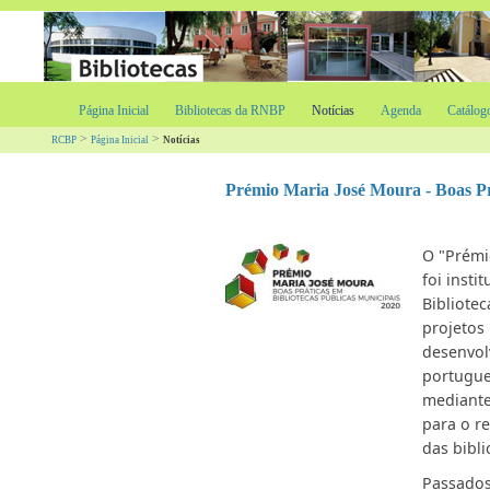
Página Inicial
Bibliotecas da RNBP
Notícias
Agenda
Catálog
>
>
RCBP
Página Inicial
Notícias
Prémio Maria José Moura - Boas Prá
O "Prémi
foi insti
Bibliote
projetos
desenvol
portugue
mediante 
para o r
das bibli
Passados