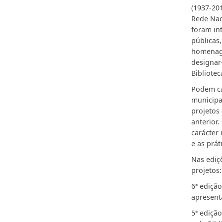
(1937-20
Rede Naci
foram in
públicas
homenage
designar
Bibliotec
Podem ca
municipa
projetos
anterior
carácter 
e as prá
Nas ediç
projetos:
6ª edição
apresent
5ª edição