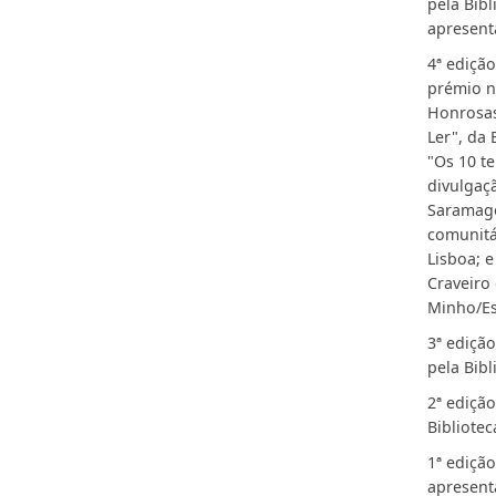
pela Bib
apresent
4ª edição
prémio n
Honrosas
Ler", da
"Os 10 t
divulgaçã
Saramago
comunitá
Lisboa; e
Craveiro
Minho/Es
3ª edição
pela Bibl
2ª ediçã
Bibliote
1ª edição
apresent